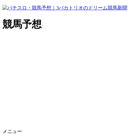
競馬予想
メニュー