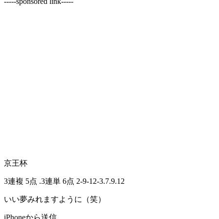
-----sponsored link-----
京王杯
3連複 5点 .3連単 6点 2-9-12-3.7.9.12
いい夢みれますように（笑）
iPhoneから送信