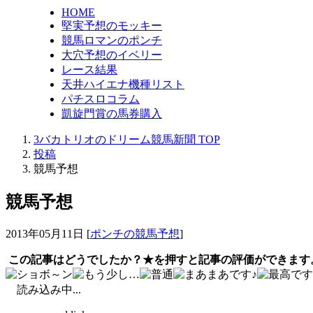
HOME
堅実予想のモッキー
競馬ロマンのポンチ
大穴予想のイベリー
レース結果
天井ハイエナ機種リスト
パチスロコラム
凱旋門賞の馬券購入
3バカトリオのドリーム競馬新聞 TOP
投稿
競馬予想
競馬予想
2013年05月11日
[
ポンチの競馬予想
]
この記事はどうでしたか？★を押すと記事の評価ができます
読み込み中...