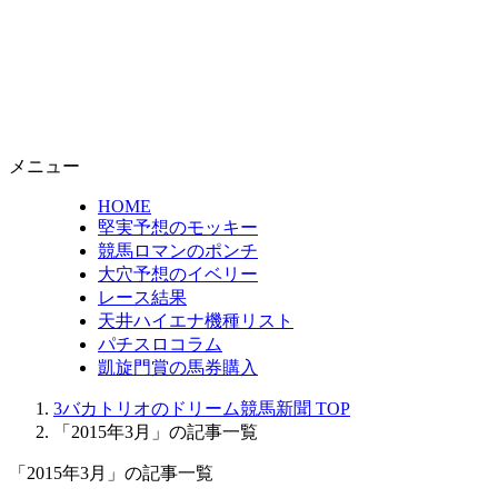
メニュー
HOME
堅実予想のモッキー
競馬ロマンのポンチ
大穴予想のイベリー
レース結果
天井ハイエナ機種リスト
パチスロコラム
凱旋門賞の馬券購入
3バカトリオのドリーム競馬新聞 TOP
「2015年3月」の記事一覧
「2015年3月」の記事一覧