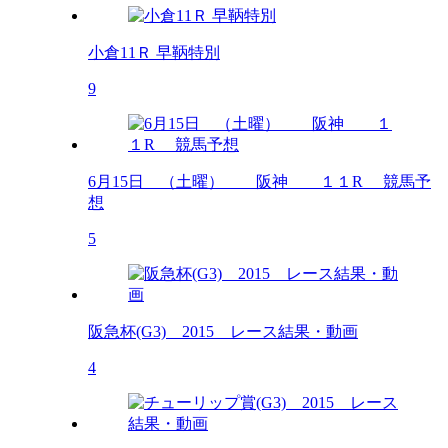
小倉11Ｒ 早鞆特別
9
6月15日 （土曜） 阪神 １１R 競馬予
想
5
阪急杯(G3) 2015 レース結果・動画
4