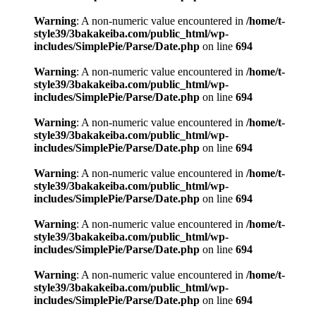
Warning
: A non-numeric value encountered in
/home/t-
style39/3bakakeiba.com/public_html/wp-
includes/SimplePie/Parse/Date.php
on line
694
Warning
: A non-numeric value encountered in
/home/t-
style39/3bakakeiba.com/public_html/wp-
includes/SimplePie/Parse/Date.php
on line
694
Warning
: A non-numeric value encountered in
/home/t-
style39/3bakakeiba.com/public_html/wp-
includes/SimplePie/Parse/Date.php
on line
694
Warning
: A non-numeric value encountered in
/home/t-
style39/3bakakeiba.com/public_html/wp-
includes/SimplePie/Parse/Date.php
on line
694
Warning
: A non-numeric value encountered in
/home/t-
style39/3bakakeiba.com/public_html/wp-
includes/SimplePie/Parse/Date.php
on line
694
Warning
: A non-numeric value encountered in
/home/t-
style39/3bakakeiba.com/public_html/wp-
includes/SimplePie/Parse/Date.php
on line
694