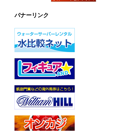
バナーリンク