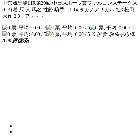
中京競馬場11R第29回 中日スポーツ賞ファルコンステークス
(G3) 着 馬 人 馬名 性齢 騎手 1 1 14 タガノアザガル 牡3 松田
大作 2 3 4 ア・・・
(
0 投票, 評価平均値:
0.00
評価済
)