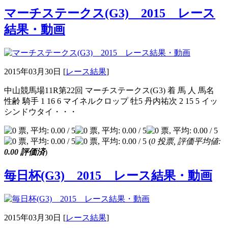
マーチステークス(G3) 2015 レース
結果・動画
2015年03月30日
[
レース結果
]
中山競馬場11R第22回 マーチステークス(G3) 着 馬 人 馬名
性齢 騎手 1 16 6 マイネルクロップ 牡5 丹内祐次 2 15 5 イッ
シンドウタイ・・・
(
0 投票, 評価平均値:
0.00
評価済
)
毎日杯(G3) 2015 レース結果・動画
2015年03月30日
[
レース結果
]