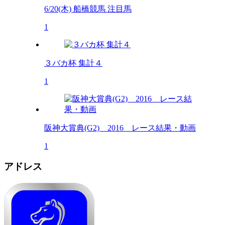
6/20(木) 船橋競馬 注目馬
1
３バカ杯 集計４
1
阪神大賞典(G2) 2016 レース結果・動画
1
アドレス