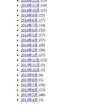
2014年12月
(25)
2014年11月
(16)
2014年10月
(21)
2014年9月
(15)
2014年8月
(17)
2014年7月
(14)
2014年6月
(32)
2014年5月
(17)
2014年4月
(37)
2014年3月
(28)
2014年2月
(38)
2014年1月
(21)
2013年12月
(12)
2013年11月
(5)
2013年10月
(5)
2013年9月
(4)
2013年8月
(1)
2013年7月
(10)
2013年6月
(13)
2013年5月
(48)
2013年4月
(3)