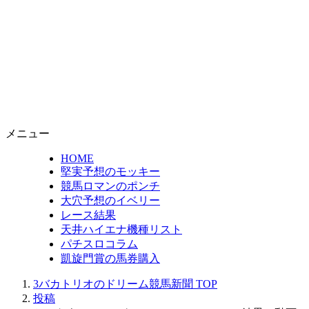
メニュー
HOME
堅実予想のモッキー
競馬ロマンのポンチ
大穴予想のイベリー
レース結果
天井ハイエナ機種リスト
パチスロコラム
凱旋門賞の馬券購入
3バカトリオのドリーム競馬新聞 TOP
投稿