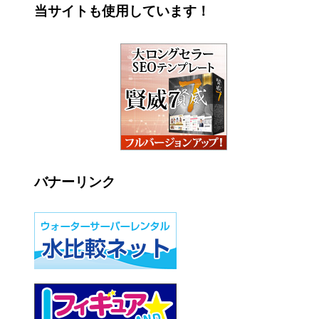
当サイトも使用しています！
バナーリンク