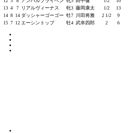
12
5
8
アンバルブライベン
牝5
田中健
1/2
10
13
4
7
リアルヴィーナス
牝3
藤岡康太
1/2
13
14
8
14
ダッシャーゴーゴー
牡7
川田将雅
2 1/2
9
15
7
12
エーシントップ
牡4
武幸四郎
2
6