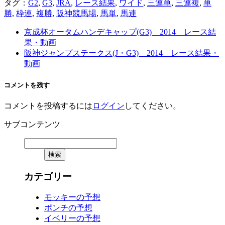
タグ：
G2
,
G3
,
JRA
,
レース結果
,
ワイド
,
三連単
,
三連複
,
単
勝
,
枠連
,
複勝
,
阪神競馬場
,
馬単
,
馬連
京成杯オータムハンデキャップ(G3) 2014 レース結
果・動画
阪神ジャンプステークス(J・G3) 2014 レース結果・
動画
コメントを残す
コメントを投稿するには
ログイン
してください。
サブコンテンツ
カテゴリー
モッキーの予想
ポンチの予想
イベリーの予想