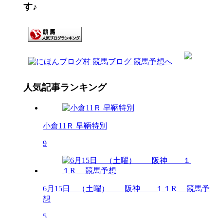
す♪
人気記事ランキング
小倉11Ｒ 早鞆特別
9
6月15日 （土曜） 阪神 １１R 競馬予
想
5