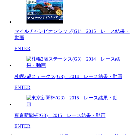
マイルチャンピオンシップ(G1) 2015 レース結果・
動画
ENTER
札幌2歳ステークス(G3) 2014 レース結果・動画
ENTER
東京新聞杯(G3) 2015 レース結果・動画
ENTER