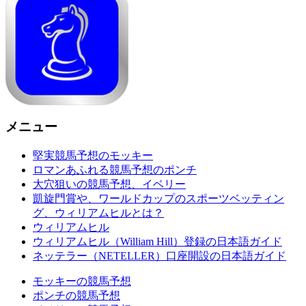
メニュー
堅実競馬予想のモッキー
ロマンあふれる競馬予想のポンチ
大穴狙いの競馬予想、イベリー
凱旋門賞や、ワールドカップのスポーツベッティン
グ、ウィリアムヒルとは？
ウィリアムヒル
ウィリアムヒル（William Hill）登録の日本語ガイド
ネッテラー（NETELLER）口座開設の日本語ガイド
モッキーの競馬予想
ポンチの競馬予想