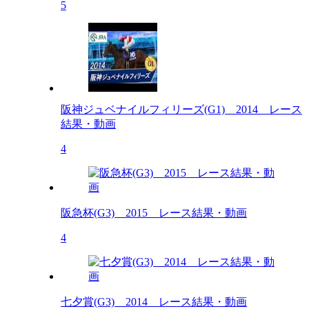
5
阪神ジュベナイルフィリーズ(G1) 2014 レース
結果・動画
4
阪急杯(G3) 2015 レース結果・動画
4
七夕賞(G3) 2014 レース結果・動画