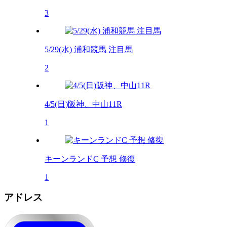
3
5/29(水) 浦和競馬 注目馬
2
4/5(日)阪神、中山11R
1
キーンランドC 予想 修復
1
アドレス