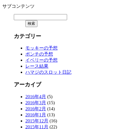
サブコンテンツ
カテゴリー
モッキーの予想
ポンチの予想
イベリーの予想
レース結果
ハマジのスロット日記
アーカイブ
2016年4月
(5)
2016年3月
(15)
2016年2月
(14)
2016年1月
(13)
2015年12月
(16)
2015年11月
(22)