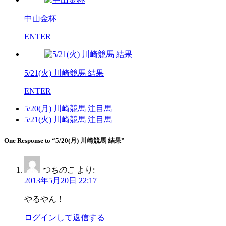
中山金杯
ENTER
5/21(火) 川崎競馬 結果
ENTER
5/20(月) 川崎競馬 注目馬
5/21(火) 川崎競馬 注目馬
One Response to “5/20(月) 川崎競馬 結果”
つちのこ
より:
2013年5月20日 22:17
やるやん！
ログインして返信する