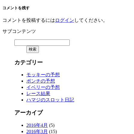
コメントを残す
コメントを投稿するには
ログイン
してください。
サブコンテンツ
カテゴリー
モッキーの予想
ポンチの予想
イベリーの予想
レース結果
ハマジのスロット日記
アーカイブ
2016年4月
(5)
2016年3月
(15)