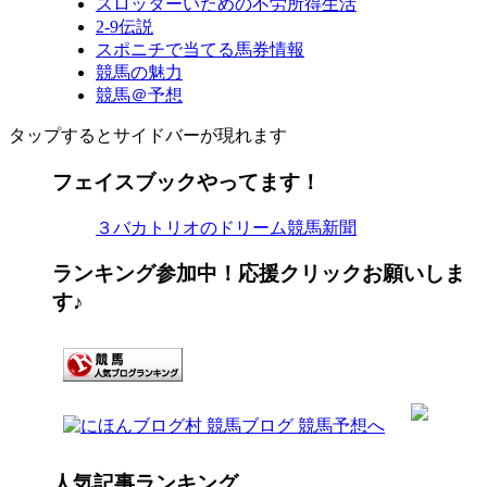
スロッターいための不労所得生活
2-9伝説
スポニチで当てる馬券情報
競馬の魅力
競馬＠予想
タップするとサイドバーが現れます
フェイスブックやってます！
３バカトリオのドリーム競馬新聞
ランキング参加中！応援クリックお願いしま
す♪
人気記事ランキング