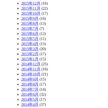
2015年12月
(16)
2015年11月
(22)
2015年10月
(17)
2015年9月
(16)
2015年8月
(13)
2015年7月
(7)
2015年6月
(12)
2015年5月
(11)
2015年4月
(13)
2015年3月
(20)
2015年2月
(17)
2015年1月
(15)
2014年12月
(25)
2014年11月
(16)
2014年10月
(21)
2014年9月
(15)
2014年8月
(17)
2014年7月
(14)
2014年6月
(32)
2014年5月
(17)
2014年4月
(37)