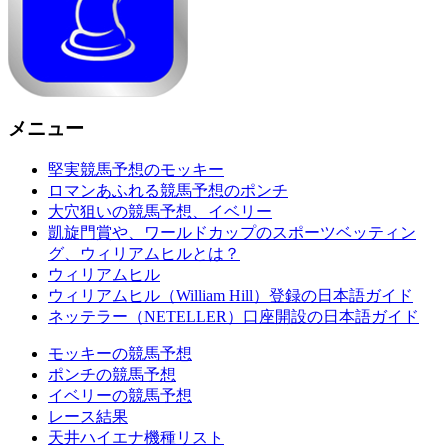
メニュー
堅実競馬予想のモッキー
ロマンあふれる競馬予想のポンチ
大穴狙いの競馬予想、イベリー
凱旋門賞や、ワールドカップのスポーツベッティン
グ、ウィリアムヒルとは？
ウィリアムヒル
ウィリアムヒル（William Hill）登録の日本語ガイド
ネッテラー（NETELLER）口座開設の日本語ガイド
モッキーの競馬予想
ポンチの競馬予想
イベリーの競馬予想
レース結果
天井ハイエナ機種リスト