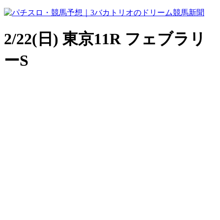
2/22(日) 東京11R フェブラリ
ーS