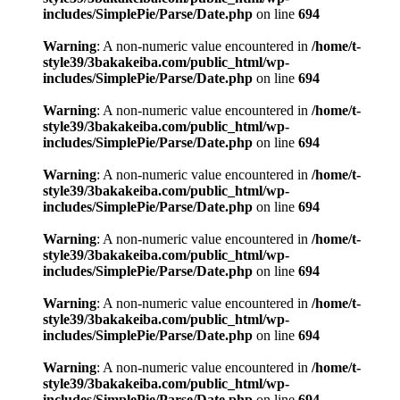
includes/SimplePie/Parse/Date.php
on line
694
Warning
: A non-numeric value encountered in
/home/t-
style39/3bakakeiba.com/public_html/wp-
includes/SimplePie/Parse/Date.php
on line
694
Warning
: A non-numeric value encountered in
/home/t-
style39/3bakakeiba.com/public_html/wp-
includes/SimplePie/Parse/Date.php
on line
694
Warning
: A non-numeric value encountered in
/home/t-
style39/3bakakeiba.com/public_html/wp-
includes/SimplePie/Parse/Date.php
on line
694
Warning
: A non-numeric value encountered in
/home/t-
style39/3bakakeiba.com/public_html/wp-
includes/SimplePie/Parse/Date.php
on line
694
Warning
: A non-numeric value encountered in
/home/t-
style39/3bakakeiba.com/public_html/wp-
includes/SimplePie/Parse/Date.php
on line
694
Warning
: A non-numeric value encountered in
/home/t-
style39/3bakakeiba.com/public_html/wp-
includes/SimplePie/Parse/Date.php
on line
694