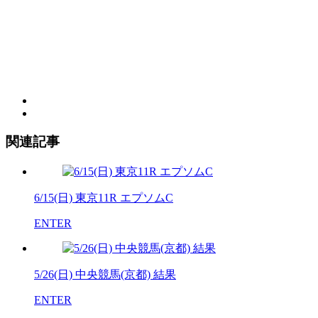
関連記事
6/15(日) 東京11R エプソムC
ENTER
5/26(日) 中央競馬(京都) 結果
ENTER