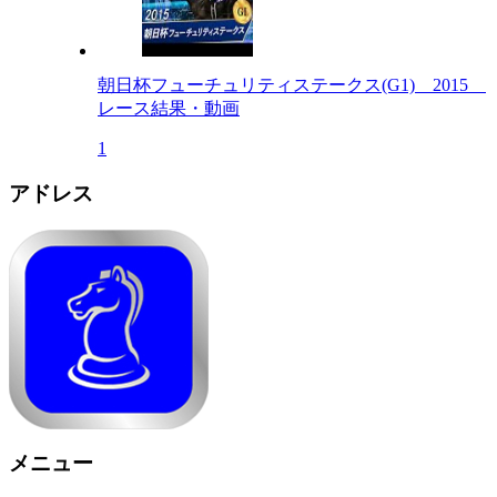
朝日杯フューチュリティステークス(G1) 2015
レース結果・動画
1
アドレス
メニュー