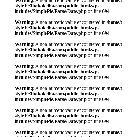
Warning
: A non-numeric value encountered in
/home/t-
style39/3bakakeiba.com/public_html/wp-
includes/SimplePie/Parse/Date.php
on line
694
Warning
: A non-numeric value encountered in
/home/t-
style39/3bakakeiba.com/public_html/wp-
includes/SimplePie/Parse/Date.php
on line
694
Warning
: A non-numeric value encountered in
/home/t-
style39/3bakakeiba.com/public_html/wp-
includes/SimplePie/Parse/Date.php
on line
694
Warning
: A non-numeric value encountered in
/home/t-
style39/3bakakeiba.com/public_html/wp-
includes/SimplePie/Parse/Date.php
on line
694
Warning
: A non-numeric value encountered in
/home/t-
style39/3bakakeiba.com/public_html/wp-
includes/SimplePie/Parse/Date.php
on line
694
Warning
: A non-numeric value encountered in
/home/t-
style39/3bakakeiba.com/public_html/wp-
includes/SimplePie/Parse/Date.php
on line
694
Warning
: A non-numeric value encountered in
/home/t-