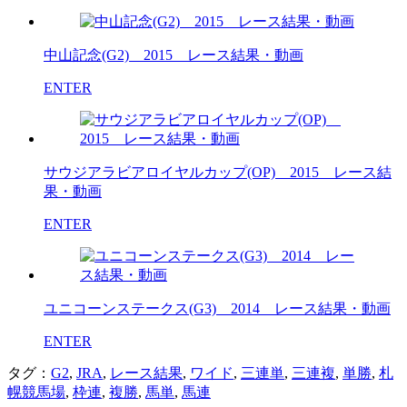
中山記念(G2) 2015 レース結果・動画
ENTER
サウジアラビアロイヤルカップ(OP) 2015 レース結
果・動画
ENTER
ユニコーンステークス(G3) 2014 レース結果・動画
ENTER
タグ：
G2
,
JRA
,
レース結果
,
ワイド
,
三連単
,
三連複
,
単勝
,
札
幌競馬場
,
枠連
,
複勝
,
馬単
,
馬連