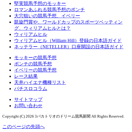
堅実競馬予想のモッキー
ロマンあふれる競馬予想のポンチ
大穴狙いの競馬予想、イベリー
凱旋門賞や、ワールドカップのスポーツベッティン
グ、ウィリアムヒルとは？
ウィリアムヒル
ウィリアムヒル（William Hill）登録の日本語ガイド
ネッテラー（NETELLER）口座開設の日本語ガイド
モッキーの競馬予想
ポンチの競馬予想
イベリーの競馬予想
レース結果
天井ハイエナ機種リスト
パチスロコラム
サイトマップ
お問い合わせ
Copyright (C) 2026 3バカトリオのドリーム競馬新聞
All Rights Reserved.
このページの先頭へ