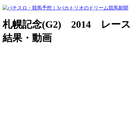
札幌記念(G2) 2014 レース
結果・動画