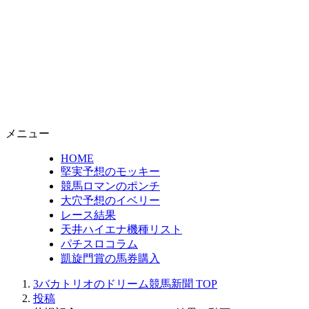
メニュー
HOME
堅実予想のモッキー
競馬ロマンのポンチ
大穴予想のイベリー
レース結果
天井ハイエナ機種リスト
パチスロコラム
凱旋門賞の馬券購入
3バカトリオのドリーム競馬新聞 TOP
投稿