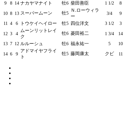
9
8
14
ナカヤマナイト
牡6
柴田善臣
1 1/2
8
Ｎ.ローウィラ
スーパームーン
牡5
10
8
13
3/4
9
ー
11
4
6
トウケイヘイロー
牡5
四位洋文
3 1/2
3
ムーンリットレイ
牡6
菱田裕二
12
3
4
1 3/4
14
ク
13
7
12
ルルーシュ
牡6
福永祐一
5
10
アドマイヤフライ
牡5
藤岡康太
クビ
14
6
9
11
ト