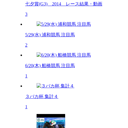
七夕賞(G3) 2014 レース結果・動画
3
5/29(水) 浦和競馬 注目馬
2
6/20(木) 船橋競馬 注目馬
1
３バカ杯 集計４
1